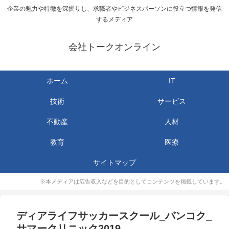
企業の魅力や特徴を深掘りし、求職者やビジネスパーソンに役立つ情報を発信
するメディア
会社トークオンライン
ホーム
IT
技術
サービス
不動産
人材
教育
医療
サイトマップ
※本メディアは広告収入などを目的としてコンテンツを掲載しています。
ディアライフサッカースクール_バンコク_
サマークリニック2019