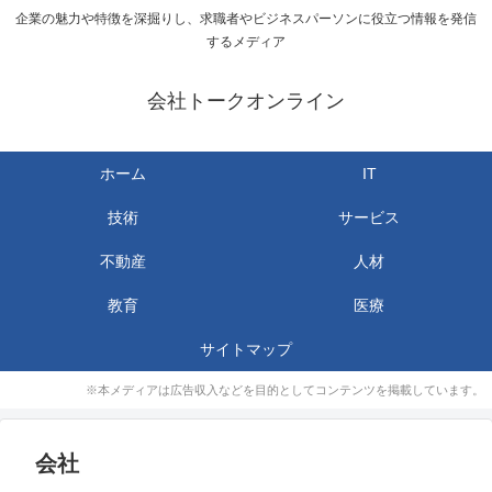
企業の魅力や特徴を深掘りし、求職者やビジネスパーソンに役立つ情報を発信
するメディア
会社トークオンライン
ホーム
IT
技術
サービス
不動産
人材
教育
医療
サイトマップ
※本メディアは広告収入などを目的としてコンテンツを掲載しています。
会社