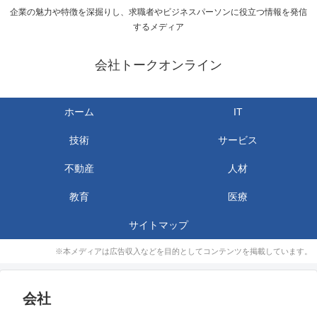
企業の魅力や特徴を深掘りし、求職者やビジネスパーソンに役立つ情報を発信
するメディア
会社トークオンライン
ホーム
IT
技術
サービス
不動産
人材
教育
医療
サイトマップ
※本メディアは広告収入などを目的としてコンテンツを掲載しています。
会社