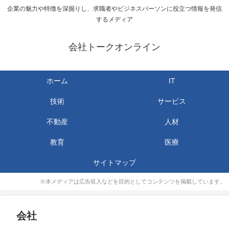
企業の魅力や特徴を深掘りし、求職者やビジネスパーソンに役立つ情報を発信
するメディア
会社トークオンライン
ホーム
IT
技術
サービス
不動産
人材
教育
医療
サイトマップ
※本メディアは広告収入などを目的としてコンテンツを掲載しています。
会社