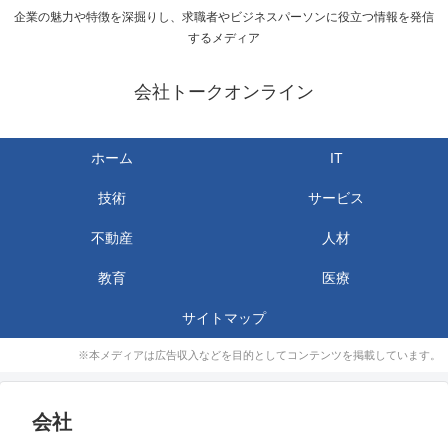
企業の魅力や特徴を深掘りし、求職者やビジネスパーソンに役立つ情報を発信
するメディア
会社トークオンライン
ホーム
IT
技術
サービス
不動産
人材
教育
医療
サイトマップ
※本メディアは広告収入などを目的としてコンテンツを掲載しています。
会社