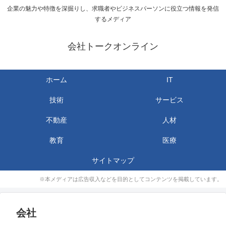
企業の魅力や特徴を深掘りし、求職者やビジネスパーソンに役立つ情報を発信
するメディア
会社トークオンライン
ホーム
IT
技術
サービス
不動産
人材
教育
医療
サイトマップ
※本メディアは広告収入などを目的としてコンテンツを掲載しています。
会社