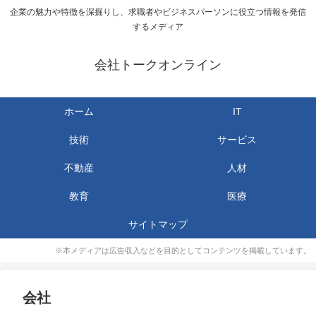
企業の魅力や特徴を深掘りし、求職者やビジネスパーソンに役立つ情報を発信
するメディア
会社トークオンライン
ホーム
IT
技術
サービス
不動産
人材
教育
医療
サイトマップ
※本メディアは広告収入などを目的としてコンテンツを掲載しています。
会社