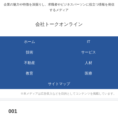
企業の魅力や特徴を深掘りし、求職者やビジネスパーソンに役立つ情報を発信
するメディア
会社トークオンライン
ホーム
IT
技術
サービス
不動産
人材
教育
医療
サイトマップ
※本メディアは広告収入などを目的としてコンテンツを掲載しています。
001