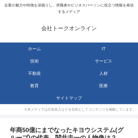
企業の魅力や特徴を深掘りし、求職者やビジネスパーソンに役立つ情報を発信
するメディア
会社トークオンライン
ホーム
IT
技術
サービス
不動産
人材
教育
医療
サイトマップ
※本メディアは広告収入などを目的としてコンテンツを掲載しています。
年商50億にまでなったキヨウシステム(グ
ループ)の代表、関井圭一の人物像は？