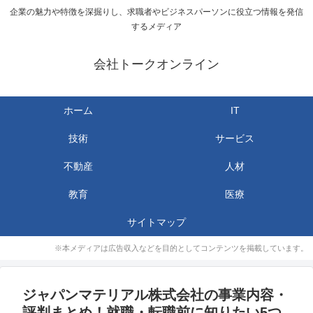
企業の魅力や特徴を深掘りし、求職者やビジネスパーソンに役立つ情報を発信
するメディア
会社トークオンライン
ホーム
IT
技術
サービス
不動産
人材
教育
医療
サイトマップ
※本メディアは広告収入などを目的としてコンテンツを掲載しています。
ジャパンマテリアル株式会社の事業内容・
評判まとめ！就職・転職前に知りたい5つ