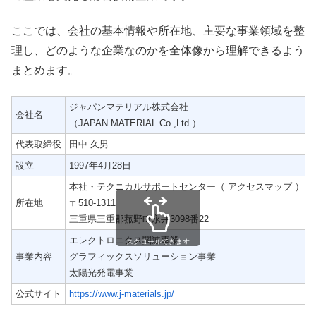
ここでは、会社の基本情報や所在地、主要な事業領域を整
理し、どのような企業なのかを全体像から理解できるよう
まとめます。
ジャパンマテリアル株式会社
会社名
（JAPAN MATERIAL Co.,Ltd.）
代表取締役
田中 久男
設立
1997年4月28日
本社・テクニカルサポートセンター（ アクセスマップ ）
所在地
〒510-1311
三重県三重郡菰野町永井3098番22
エレクトロニクス関連事業
スクロールできます
事業内容
グラフィックスソリューション事業
太陽光発電事業
公式サイト
https://www.j-materials.jp/